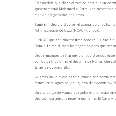
Esta medida que allana el camino para que un comité 
gubernamental, Mohamed al Farra, «ha presentado ofic
medios del gobierno de Hamas.
También «decidió disolver el comité para facilitar l
Administración de Gaza (NCAG)», añadió.
El NCAG, que actualmente tiene sede en El Cairo, fu
Donald Trump, durante las negociaciones que desemb
Desde entonces se han mencionado diversos escenari
puntos de fricción es el desarme de Hamas, que solo 
Israel se opone a ello.
«Hamas da un nuevo paso al renunciar a administrar 
continuar su agresión y su guerra de exterminio», 
Un alto cargo de Hamas que pidió el anonimato dijo
decisión durante una reciente reunión en El Cairo y, 