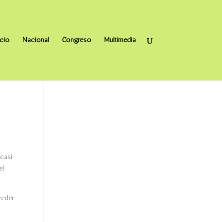
icio
Nacional
Congreso
Multimedia
 casi
el
ceder