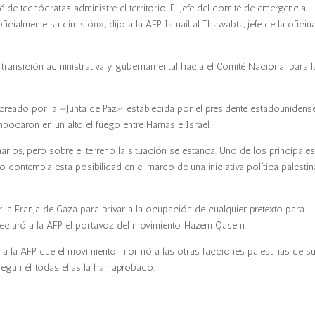
de tecnócratas administre el territorio. El jefe del comité de emergencia
ialmente su dimisión», dijo a la AFP Ismail al Thawabta, jefe de la oficin
a transición administrativa y gubernamental hacia el Comité Nacional para l
e creado por la «Junta de Paz» establecida por el presidente estadounidense
ocaron en un alto el fuego entre Hamas e Israel.
os, pero sobre el terreno la situación se estanca. Uno de los principale
contempla esta posibilidad en el marco de una iniciativa política palestin
la Franja de Gaza para privar a la ocupación de cualquier pretexto para
declaró a la AFP el portavoz del movimiento, Hazem Qasem.
 a la AFP que el movimiento informó a las otras facciones palestinas de s
según él, todas ellas la han aprobado.