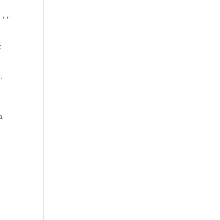
a de
a
,
s
a.
u