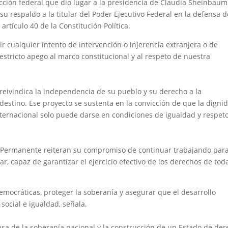
cción federal que dio lugar a la presidencia de Claudia Sheinbaum
u respaldo a la titular del Poder Ejecutivo Federal en la defensa d
artículo 40 de la Constitución Política.
 cualquier intento de intervención o injerencia extranjera o de
 estricto apego al marco constitucional y al respeto de nuestra
eivindica la independencia de su pueblo y su derecho a la
destino. Ese proyecto se sustenta en la convicción de que la digni
nternacional solo puede darse en condiciones de igualdad y respet
la Permanente reiteran su compromiso de continuar trabajando par
r, capaz de garantizar el ejercicio efectivo de los derechos de tod
democráticas, proteger la soberanía y asegurar que el desarrollo
 social e igualdad, señala.
sa de la soberanía nacional y la construcción de un Estado de de