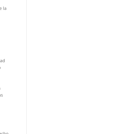
e la
dad
o
a
as
recho