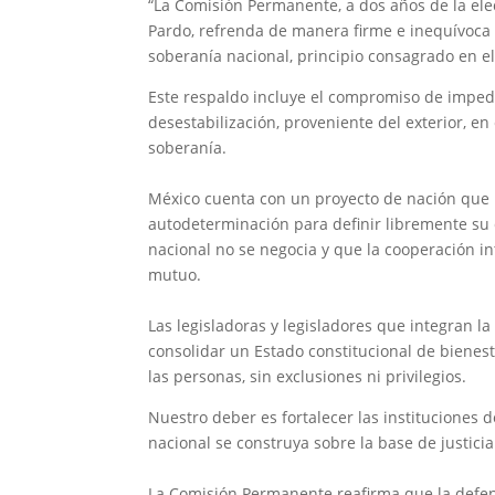
“La Comisión Permanente, a dos años de la ele
Pardo, refrenda de manera firme e inequívoca s
soberanía nacional, principio consagrado en el 
Este respaldo incluye el compromiso de impedir
desestabilización, proveniente del exterior, en
soberanía.
México cuenta con un proyecto de nación que r
autodeterminación para definir libremente su 
nacional no se negocia y que la cooperación i
mutuo.
Las legisladoras y legisladores que integran 
consolidar un Estado constitucional de bienesta
las personas, sin exclusiones ni privilegios.
Nuestro deber es fortalecer las instituciones 
nacional se construya sobre la base de justicia
La Comisión Permanente reafirma que la defen