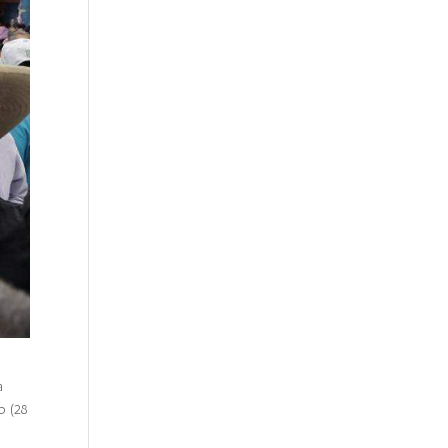
a
o (28