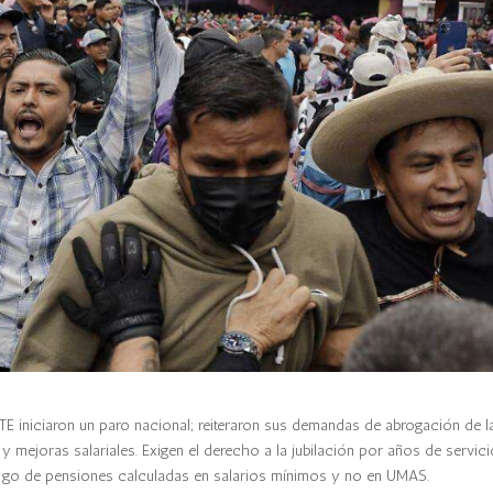
NTE iniciaron un paro nacional; reiteraron sus demandas de abrogación de l
 mejoras salariales. Exigen el derecho a la jubilación por años de servici
pago de pensiones calculadas en salarios mínimos y no en UMAS.