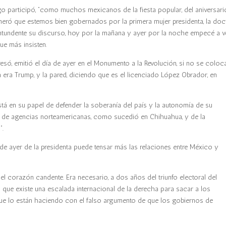
go participó, “como muchos mexicanos de la fiesta popular, del aniversari
neró que estemos bien gobernados por la primera mujer presidenta, la doc
tundente su discurso, hoy por la mañana y ayer por la noche empecé a v
que más insisten.
resó, emitió el día de ayer en el Monumento a la Revolución, si no se colo
a era Trump, y la pared, diciendo que es el licenciado López Obrador, en
stá en su papel de defender la soberanía del país y la autonomía de su
cia de agencias norteamericanas, como sucedió en Chihuahua, y de la
”.
e ayer de la presidenta puede tensar más las relaciones entre México y
el corazón candente. Era necesario, a dos años del triunfo electoral del
 que existe una escalada internacional de la derecha para sacar a los
que lo están haciendo con el falso argumento de que los gobiernos de