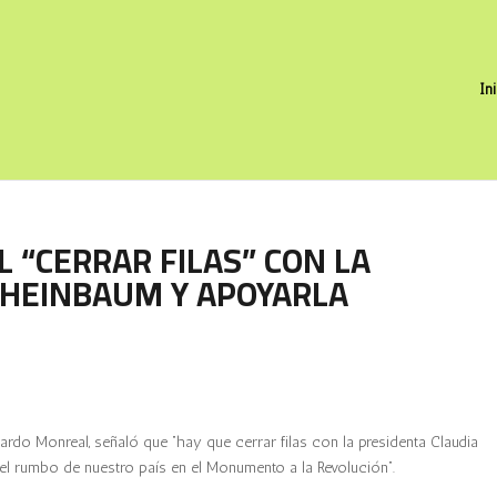
In
 “CERRAR FILAS” CON LA
SHEINBAUM Y APOYARLA
icardo Monreal, señaló que “hay que cerrar filas con la presidenta Claudia
el rumbo de nuestro país en el Monumento a la Revolución”.