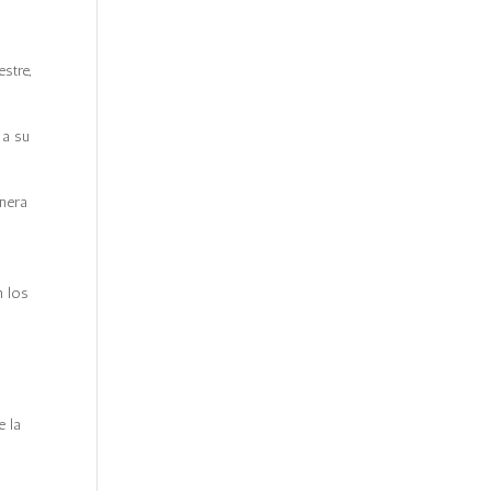
stre,
 a su
anera
n los
e la