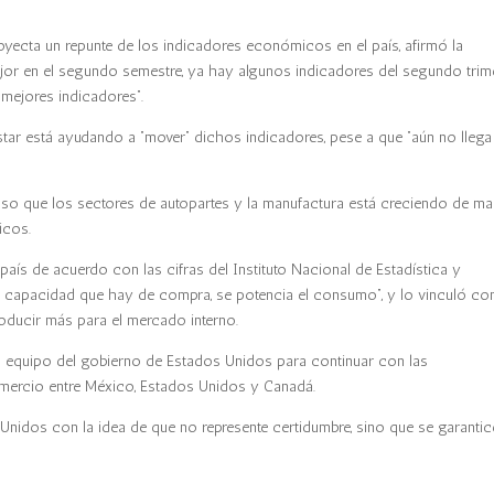
oyecta un repunte de los indicadores económicos en el país, afirmó la
ejor en el segundo semestre, ya hay algunos indicadores del segundo trime
r mejores indicadores”.
star está ayudando a “mover” dichos indicadores, pese a que “aún no llega
puso que los sectores de autopartes y la manufactura está creciendo de m
nicos.
 país de acuerdo con las cifras del Instituto Nacional de Estadística y
 la capacidad que hay de compra, se potencia el consumo”, y lo vinculó co
roducir más para el mercado interno.
 un equipo del gobierno de Estados Unidos para continuar con las
omercio entre México, Estados Unidos y Canadá.
idos con la idea de que no represente certidumbre, sino que se garantic