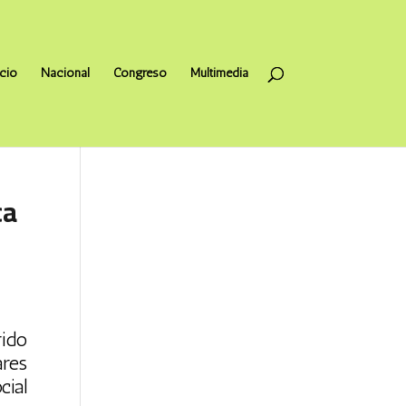
icio
Nacional
Congreso
Multimedia
ca
rido
ares
ial