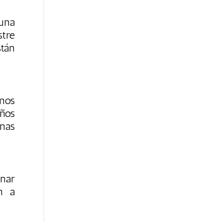
 una
stre
stán
emos
años
unas
inar
an a