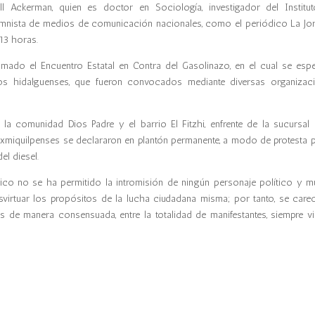
 Ackerman, quien es doctor en Sociología, investigador del Institu
lumnista de medios de comunicación nacionales, como el periódico La Jo
 13 horas.
mado el Encuentro Estatal en Contra del Gasolinazo, en el cual se espe
os hidalguenses, que fueron convocados mediante diversas organizac
 la comunidad Dios Padre y el barrio El Fitzhi, enfrente de la sucursal 
xmiquilpenses se declararon en plantón permanente, a modo de protesta p
el diesel.
ico no se ha permitido la intromisión de ningún personaje político y 
esvirtuar los propósitos de la lucha ciudadana misma; por tanto, se care
as de manera consensuada, entre la totalidad de manifestantes, siempre v