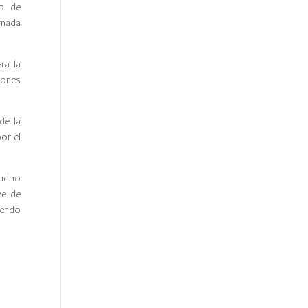
to de
rnada
ra la
iones
de la
or el
mucho
ce de
iendo