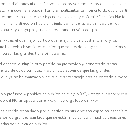
on de divisiones ni de esfuerzos aislados son momentos de sumar, es t
giten y muevan a la base militar y simpatizantes, es momento de que el part
 es momento de que las dirigencias estatales y el Comité Ejecutivo Nacio
la misma dirección hacia un triunfo contundente, los tiempos de hoy
sonales y de grupo, y trabajemos como un sólo equipo.
l PRI es el que mejor partido que refleja la diversidad, el talento y las
 que ha hecho historia; es el único que ha creado las grandes instituciones
impulsar las grandes transformaciones.
el desarrollo, ningún otro partido ha promovido y concretado tantas
rencia de otros partidos; «los priistas sabemos que las grandes
o que ya se ha avanzado y de lo que tanto trabajo nos ha costado a todo
io profundo y positivo de México en el siglo XXI, «tengo el honor y en
nado del PRI, arropado por el PRI y muy orgulloso del PRI».
a sentido respaldado por el partido en sus diversos espacios, especialm
dos de los grandes cambios que se están impulsando y muchas decisiones
madas por el bien de México.