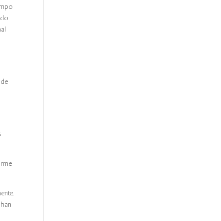
iempo
ido
nal
 de
s
orme
ente,
 han