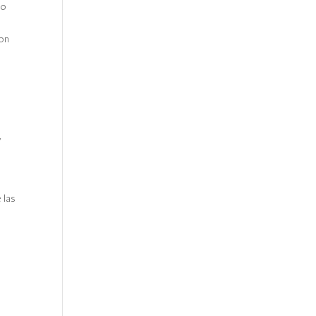
io
con
y
 las