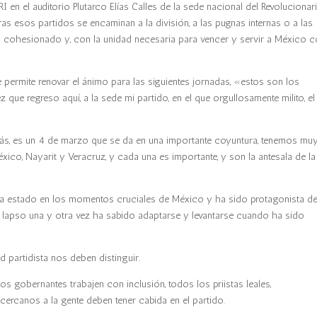
I en el auditorio Plutarco Elías Calles de la sede nacional del Revolucionar
tras esos partidos se encaminan a la división, a las pugnas internas o a las
 cohesionado y, con la unidad necesaria para vencer y servir a México 
 permite renovar el ánimo para las siguientes jornadas, «estos son los
que regreso aquí, a la sede mi partido, en el que orgullosamente milito, el
más, es un 4 de marzo que se da en una importante coyuntura, tenemos mu
xico, Nayarit y Veracruz, y cada una es importante, y son la antesala de la
I ha estado en los momentos cruciales de México y ha sido protagonista de
e lapso una y otra vez ha sabido adaptarse y levantarse cuando ha sido
ad partidista nos deben distinguir.
los gobernantes trabajen con inclusión, todos los priistas leales,
rcanos a la gente deben tener cabida en el partido.