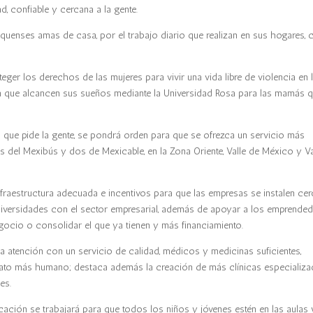
d, confiable y cercana a la gente.
quenses amas de casa, por el trabajo diario que realizan en sus hogares, 
teger los derechos de las mujeres para vivir una vida libre de violencia en 
para que alcancen sus sueños mediante la Universidad Rosa para las mamás 
lo que pide la gente, se pondrá orden para que se ofrezca un servicio más
eas del Mexibús y dos de Mexicable, en la Zona Oriente, Valle de México y Va
fraestructura adecuada e incentivos para que las empresas se instalen ce
 universidades con el sector empresarial, además de apoyar a los emprende
gocio o consolidar el que ya tienen y más financiamiento.
la atención con un servicio de calidad, médicos y medicinas suficientes,
trato más humano; destaca además la creación de más clínicas especializ
es.
ación se trabajará para que todos los niños y jóvenes estén en las aulas 