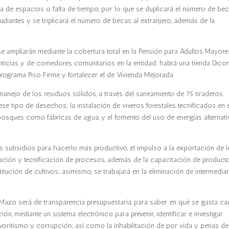
ta de espacios o falta de tiempo, por lo que se duplicará el número de bec
diantes y se triplicará el número de becas al extranjero, además de la
e ampliarán mediante la cobertura total en la Pensión para Adultos Mayore
nticias y de comedores comunitarios en la entidad; habrá una tienda Dico
rograma Piso Firme y fortalecer el de Vivienda Mejorada.
anejo de los residuos sólidos, a través del saneamiento de 75 tiraderos
ese tipo de desechos; la instalación de viveros forestales tecnificados en 
bosques como fábricas de agua, y el fomento del uso de energías alternati
s subsidios para hacerlo más productivo, el impulso a la exportación de 
ación y tecnificación de procesos, además de la capacitación de product
itución de cultivos; asimismo, se trabajará en la eliminación de intermedia
 Mazo será de transparencia presupuestaria, para saber en qué se gasta c
n, mediante un sistema electrónico para prevenir, identificar e investigar
favoritismo y corrupción; así como la inhabilitación de por vida y penas de