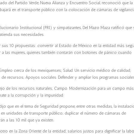
rado del Partido Verde, Nueva Alianza y Encuentro Social, reconoció que la
bajará en el transporte público con la colocación de cámaras de vigilanci
lucionario Institucional (PRI) y simpatizantes, Del Mazo Maza ratificó que 
 atienda sus necesidades.
 sus 10 propuestas: convertir al Estado de México en la entidad más seg
yar a las mujeres, quienes también contarán con botones de pánico cuando
Empleo cerca de los mexiquenses; Salud. Un servicio médico de calidad;
a de recursos; Apoyos sociales. Defender y ampliar los programas sociales
nejo de los recursos naturales; Campo. Modernización para un campo más
ate a la corrupción y la impunidad.
dijo que en el tema de Seguridad propone, entre otras medidas, la instalaci
 en unidades de transporte público; duplicar el número de cámaras de
án a las 10 mil que ya existen.
o en la Zona Oriente de la entidad; salarios justos para dignificar la lab