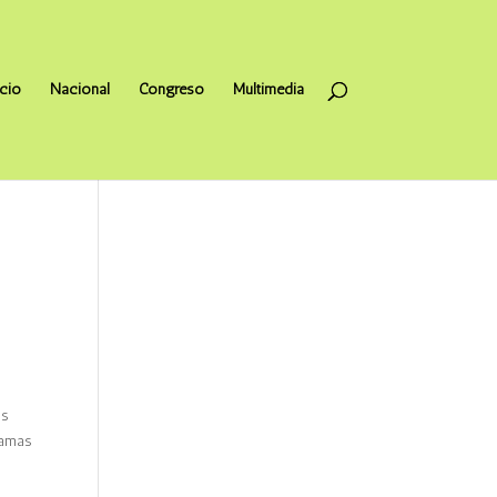
icio
Nacional
Congreso
Multimedia
os
 amas