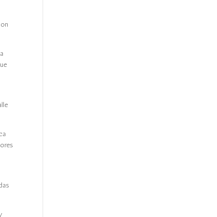
con
la
que
lle
rca
dores
adas
y