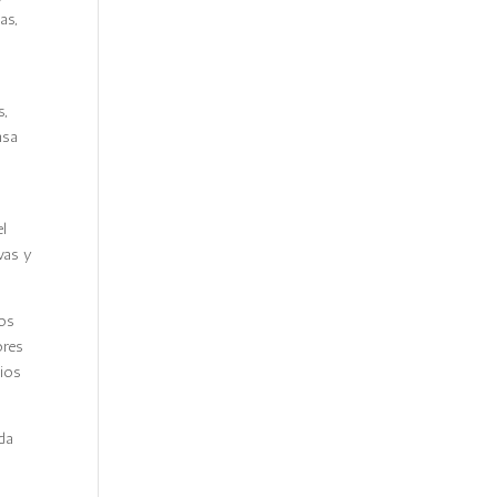
as,
s,
nsa
el
vas y
los
ores
rios
ada