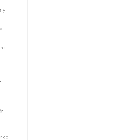
a y
su
uro
.
ón
or de