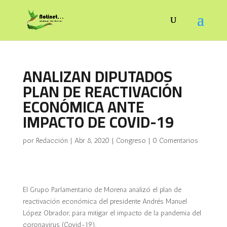
ANALIZAN DIPUTADOS
PLAN DE REACTIVACIÓN
ECONÓMICA ANTE
IMPACTO DE COVID-19
por
Redacción
|
Abr 8, 2020
|
Congreso
|
0 Comentarios
El Grupo Parlamentario de Morena analizó el plan de
reactivación económica del presidente Andrés Manuel
López Obrador, para mitigar el impacto de la pandemia del
coronavirus (Covid-19).