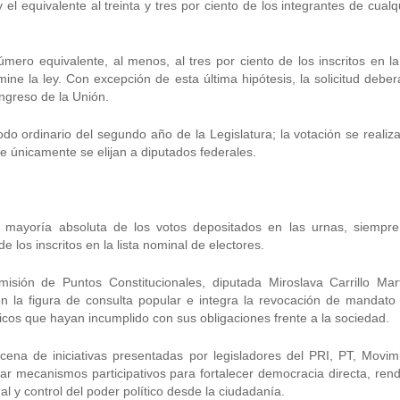
 el equivalente al treinta y tres por ciento de los integrantes de cualq
ro equivalente, al menos, al tres por ciento de los inscritos en la 
ine la ley. Con excepción de esta última hipótesis, la solicitud deber
greso de la Unión.
odo ordinario del segundo año de la Legislatura; la votación se realiza
ue únicamente se elijan a diputados federales.
 mayoría absoluta de los votos depositados en las urnas, siempr
e los inscritos en la lista nominal de electores.
isión de Puntos Constitucionales, diputada Miroslava Carrillo Mar
n la figura de consulta popular e integra la revocación de mandato
blicos que hayan incumplido con sus obligaciones frente a la sociedad.
ena de iniciativas presentadas por legisladores del PRI, PT, Movim
r mecanismos participativos para fortalecer democracia directa, rend
l y control del poder político desde la ciudadanía.