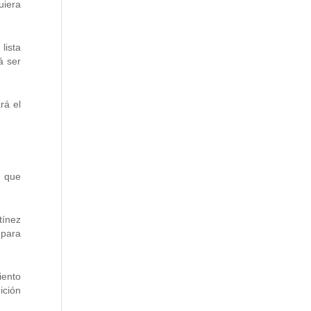
uiera
lista
á ser
rá el
e que
tínez
 para
iento
ición