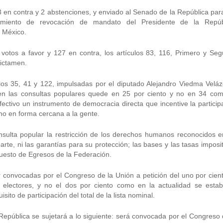
3 en contra y 2 abstenciones, y enviado al Senado de la República par
edimiento de revocación de mandato del Presidente de la Repúb
e México.
 votos a favor y 127 en contra, los artículos 83, 116, Primero y Se
dictamen.
ulos 35, 41 y 122, impulsadas por el diputado Alejandro Viedma Velá
 en las consultas populares quede en 25 por ciento y no en 34 co
fectivo un instrumento de democracia directa que incentive la particip
rno en forma cercana a la gente.
sulta popular la restricción de los derechos humanos reconocidos e
rte, ni las garantías para su protección; las bases y las tasas imposit
puesto de Egresos de la Federación.
 convocadas por el Congreso de la Unión a petición del uno por cien
e electores, y no el dos por ciento como en la actualidad se estab
ito de participación del total de la lista nominal.
República se sujetará a lo siguiente: será convocada por el Congreso 