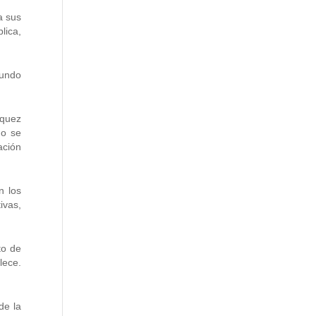
a sus
lica,
gundo
zquez
mo se
ación
n los
ivas,
to de
lece.
de la