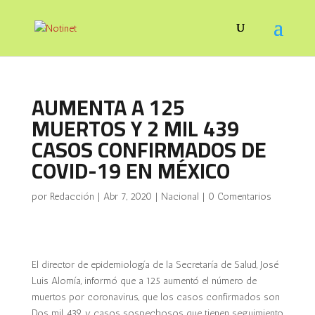
AUMENTA A 125
MUERTOS Y 2 MIL 439
CASOS CONFIRMADOS DE
COVID-19 EN MÉXICO
por
Redacción
|
Abr 7, 2020
|
Nacional
|
0 Comentarios
El director de epidemiología de la Secretaría de Salud, José
Luis Alomía, informó que a 125 aumentó el número de
muertos por coronavirus, que los casos confirmados son
Dos mil 439 y casos sospechosos que tienen seguimiento