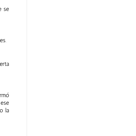
e se
es.
erta
irmó
 ese
o la