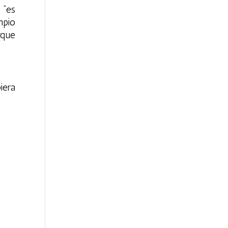
 “es
mpio
rque
iera