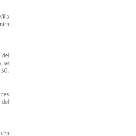
illa
ntra
 del
s se
 50.
ades
 del
 una