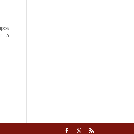
upos
r La