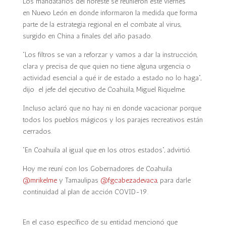
Los mandatarios del noreste se reunieron este viernes
en Nuevo León en donde informaron la medida que forma
parte de la estrategia regional en el combate al virus,
surgido en China a finales del año pasado.
“Los filtros se van a reforzar y vamos a dar la instrucción,
clara y precisa de que quien no tiene alguna urgencia o
actividad esencial a qué ir de estado a estado no lo haga”,
dijo el jefe del ejecutivo de Coahuila, Miguel Riquelme.
Incluso aclaró que no hay ni en donde vacacionar porque
todos los pueblos mágicos y los parajes recreativos están
cerrados.
“En Coahuila al igual que en los otros estados”, advirtió.
Hoy me reuní con los Gobernadores de Coahuila
@mrikelme
y Tamaulipas
@fgcabezadevaca
, para darle
continuidad al plan de acción COVID-19.
En el caso específico de su entidad mencionó que