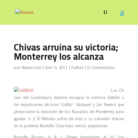
Chivas arruina su victoria;
Monterrey los alcanza
por
Redacción
|
Ene 15, 2017
|
Futbol
|
0 Comentarios
Las
Ch
ivas del Guadalajara
dejaron escapar la victoria, debido a
las expulsiones de
José “Gallito” Vázquez
y
Jair Pereira
que
provocaron la reacción de los Rayados de Monterrey para
igualar 2-2. El Rebaño sufrió de más y su salvador estuvo
en la portería, Rodolfo Cota hizo varios atajadones.
Rodolfo Pizarro al 9′ y Edwin Hernández al 21′, los