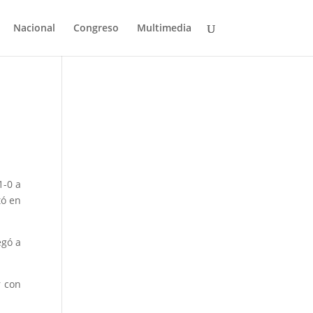
Nacional
Congreso
Multimedia
1-0 a
tó en
egó a
r con