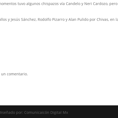
r momentos tuvo algunos chispazos vía Candelo y Neri Cardozo, pero
os y Jesús Sánchez, Rodolfo Pizarro y Alan Pulido por Chivas, en l
 un comentario.
Diseñado por: Comunicaicón Digital Mx