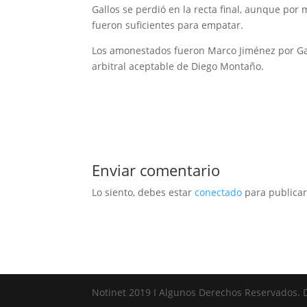
Gallos se perdió en la recta final, aunque po
fueron suficientes para empatar.
Los amonestados fueron Marco Jiménez por Gall
arbitral aceptable de Diego Montaño.
Enviar comentario
Lo siento, debes estar
conectado
para publicar
Notinet 2019 I Algunos Derechos Reservados. 