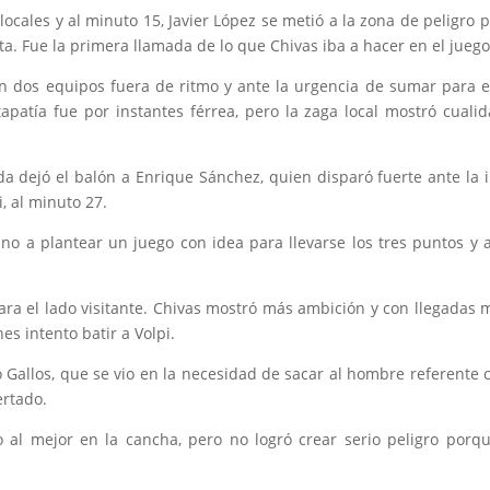
cales y al minuto 15, Javier López se metió a la zona de peligro p
ta. Fue la primera llamada de lo que Chivas iba a hacer en el juego
n dos equipos fuera de ritmo y ante la urgencia de sumar para e
tapatía fue por instantes férrea, pero la zaga local mostró cuali
da dejó el balón a Enrique Sánchez, quien disparó fuerte ante la i
i, al minuto 27.
ino a plantear un juego con idea para llevarse los tres puntos y a
para el lado visitante. Chivas mostró más ambición y con llegadas 
es intento batir a Volpi.
 Gallos, que se vio en la necesidad de sacar al hombre referente
ertado.
 al mejor en la cancha, pero no logró crear serio peligro porq