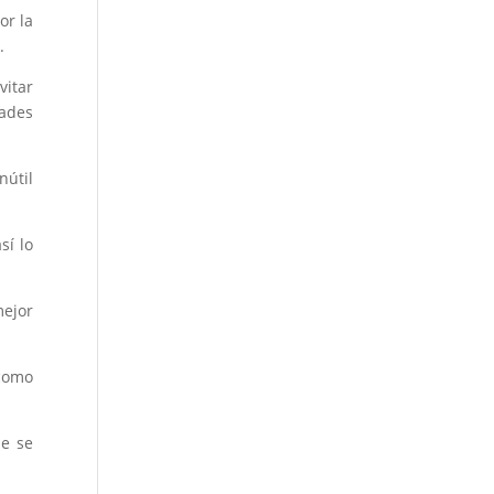
or la
.
vitar
dades
nútil
sí lo
mejor
 como
ue se