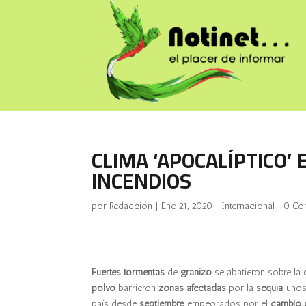
CLIMA ‘APOCALÍPTICO’ 
INCENDIOS
por
Redacción
|
Ene 21, 2020
|
Internacional
|
0 Co
Fuertes tormentas
de
granizo
se abatieron sobre la
polvo
barrieron
zonas afectadas
por la
sequía
, uno
país desde
septiembre
, empeorados por el
cambio 