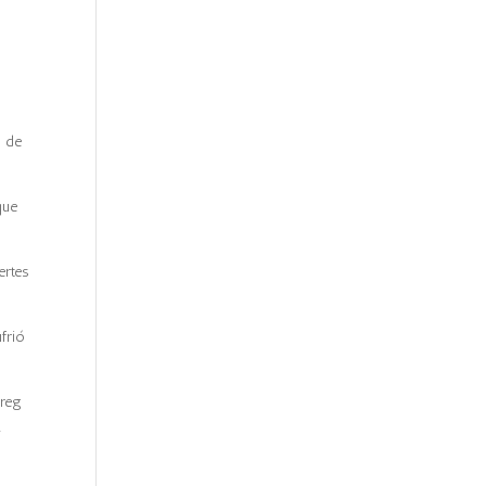
n de
que
ertes
frió
Greg
.