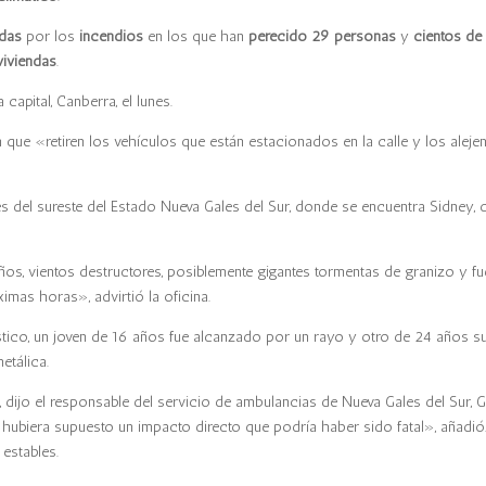
das
por los
incendios
en los que han
perecido 29 personas
y
cientos de
viviendas
.
capital, Canberra, el lunes.
 que «retiren los vehículos que están estacionados en la calle y los aleje
tes del sureste del Estado Nueva Gales del Sur, donde se encuentra Sidney, 
os, vientos destructores, posiblemente gigantes tormentas de granizo y fu
imas horas», advirtió la oficina.
ístico, un joven de 16 años fue alcanzado por un rayo y otro de 24 años su
etálica.
 dijo el responsable del servicio de ambulancias de Nueva Gales del Sur, 
 hubiera supuesto un impacto directo que podría haber sido fatal», añadió
estables.