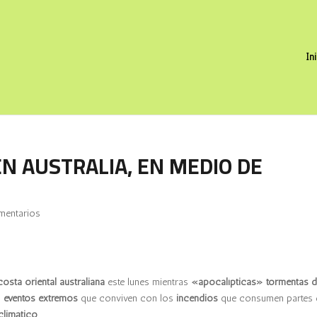
In
EN AUSTRALIA, EN MEDIO DE
mentarios
costa oriental australiana
este lunes mientras
«apocalípticas» tormentas 
s
eventos extremos
que conviven con los
incendios
que consumen partes 
climático
.