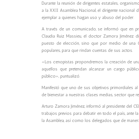
Durante la reunión de dirigentes estatales, organi
a la XXII Asamblea Nacional, el dirigente naciona
ejemplar a quienes hagan uso y abuso del poder.
A través de un comunicado, se informó que en pres
Claudia Ruiz Massieu, el doctor Zamora Jiménez di
puesto de elección, sino que por medio de una C
populares, para que rindan cuentas de sus actos.
«Los cenopistas propondremos la creación de una i
aquellos que pretendan alcanzar un cargo públi
público», puntualizó.
Manifestó que uno de sus objetivos primordiales al
de bienestar a nuestras clases medias, sector que r
Arturo Zamora Jiménez, informó al presidente del CE
trabajos previos para debatir en todo el país, ante l
la Asamblea, así como los delegados que de manera i