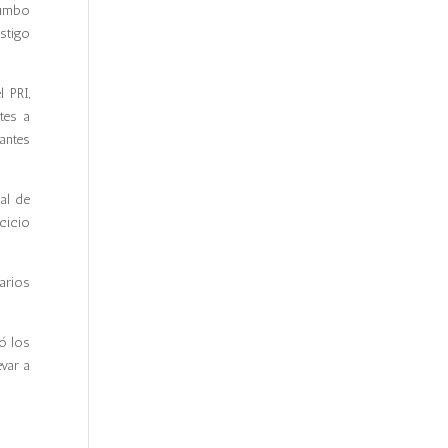
rumbo
stigo
 PRI,
tes a
antes
al de
cicio
arios
ó los
evar a