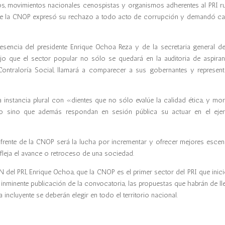
smos, movimientos nacionales cenospistas y organismos adherentes al PRI 
l de la CNOP expresó su rechazo a todo acto de corrupción y demandó ca
encia del presidente Enrique Ochoa Reza y de la secretaria general del
jo que el sector popular no sólo se quedará en la auditoria de aspiran
ontraloría Social, llamará a comparecer a sus gobernantes y represent
nstancia plural con «dientes que no sólo evalúe la calidad ética, y mor
co sino que además respondan en sesión pública su actuar en el ejer
 frente de la CNOP será la lucha por incrementar y ofrecer mejores escen
efleja el avance o retroceso de una sociedad.
N del PRI, Enrique Ochoa, que la CNOP es el primer sector del PRI que inici
a inminente publicación de la convocatoria, las propuestas que habrán de ll
ncluyente se deberán elegir en todo el territorio nacional.