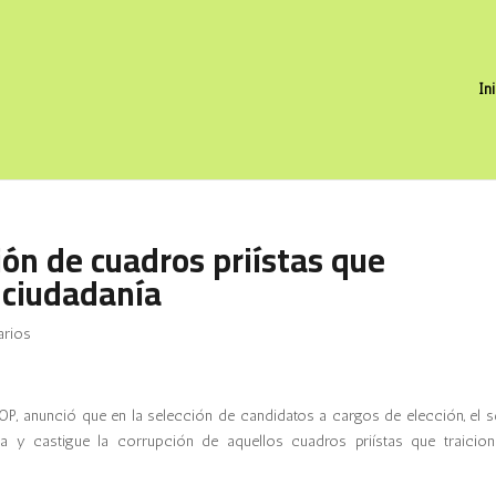
In
ón de cuadros priístas que
 ciudadanía
arios
OP, anunció que en la selección de candidatos a cargos de elección, el s
 y castigue la corrupción de aquellos cuadros priístas que traicion