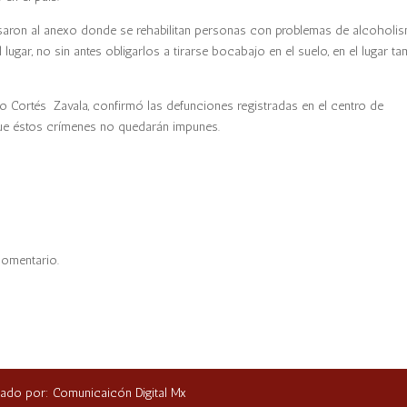
saron al anexo donde se rehabilitan personas con problemas de alcoholi
ugar, no sin antes obligarlos a tirarse bocabajo en el suelo, en el lugar ta
dro Cortés Zavala, confirmó las defunciones registradas en el centro de
ó que éstos crímenes no quedarán impunes.
comentario.
ñado por: Comunicaicón Digital Mx