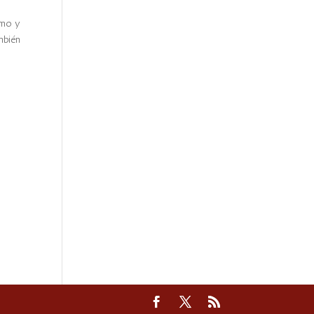
smo y
mbién