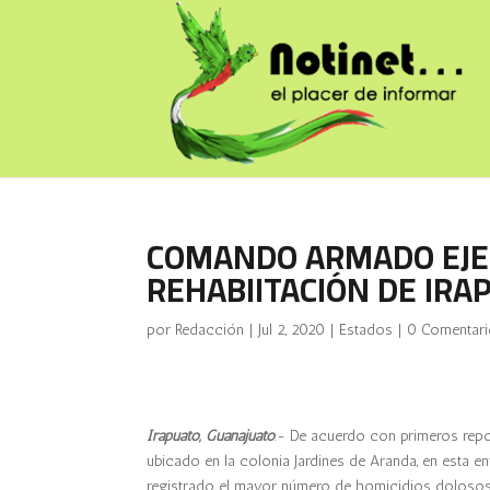
COMANDO ARMADO EJEC
REHABIITACIÓN DE IRA
por
Redacción
|
Jul 2, 2020
|
Estados
|
0 Comentar
Irapuato, Guanajuato
.- De acuerdo con primeros repo
ubicado en la colonia Jardines de Aranda, en esta e
registrado el mayor número de homicidios dolosos 