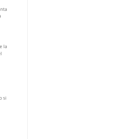
enta
9
e la
l
l
o si