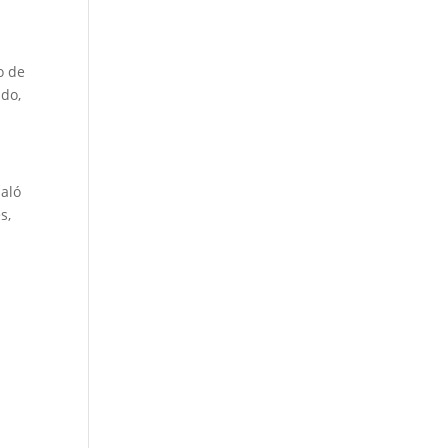
o de
ado,
ñaló
s,