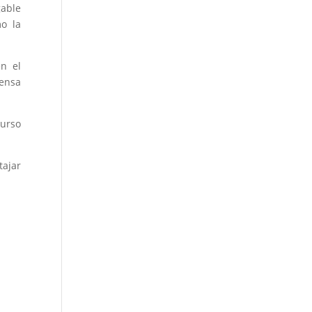
gable
o la
n el
rensa
curso
tajar