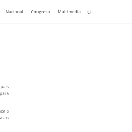
Nacional
Congreso
Multimedia
 país
 para
aza a
pasos