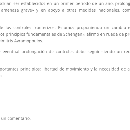
podrían ser establecidos en un primer período de un año, prolon
a amenaza grave» y en apoyo a otras medidas nacionales, com
e los controles fronterizos. Estamos proponiendo un cambio e
os principios fundamentales de Schengen», afirmó en rueda de p
Dimitris Avramopoulos.
y eventual prolongación de controles debe seguir siendo un re
ortantes principios: libertad de movimiento y la necesidad de a
o.
 un comentario.