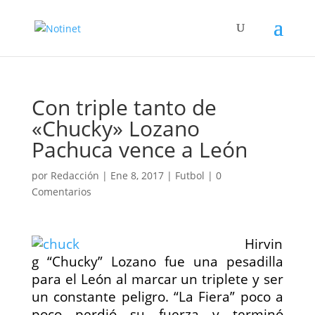
Con triple tanto de
«Chucky» Lozano
Pachuca vence a León
por
Redacción
|
Ene 8, 2017
|
Futbol
|
0
Comentarios
Hirvin
g “Chucky” Lozano
fue una pesadilla
para el
León
al marcar un triplete y ser
un constante peligro. “La Fiera” poco a
poco perdió su fuerza y terminó