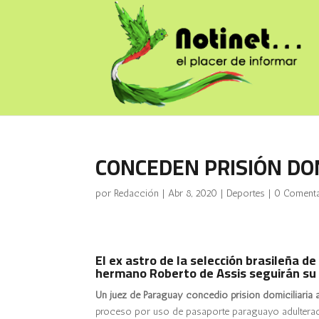
CONCEDEN PRISIÓN DO
por
Redacción
|
Abr 8, 2020
|
Deportes
|
0 Comenta
El ex astro de la selección brasileña d
hermano Roberto de Assis seguirán su p
Un juez de Paraguay concedió prisión domiciliaria a
proceso por uso de pasaporte paraguayo adulterado 