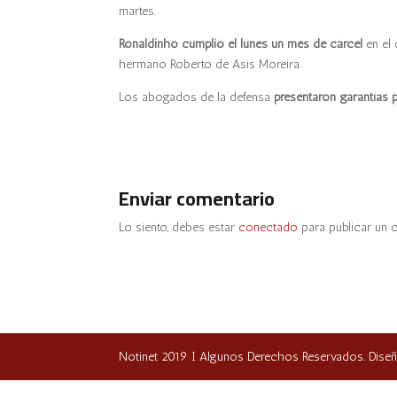
martes.
Ronaldinho cumplió el lunes un mes de cárcel
en el
hermano Roberto de Asis Moreira.
Los abogados de la defensa
presentaron garantías 
Enviar comentario
Lo siento, debes estar
conectado
para publicar un 
Notinet 2019 I Algunos Derechos Reservados. Dise