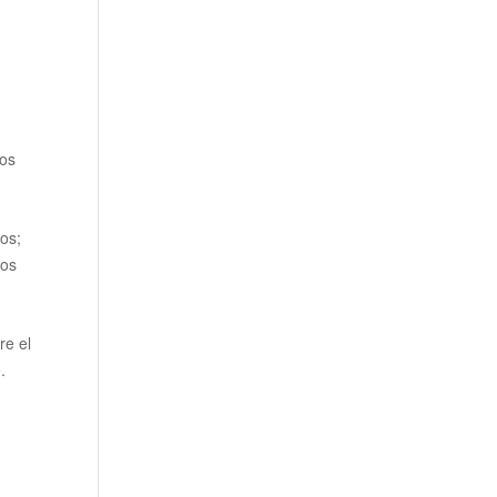
los
os;
los
re el
.