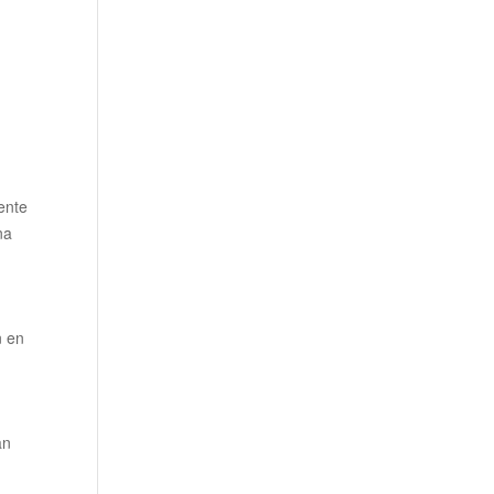
ente
na
n en
an