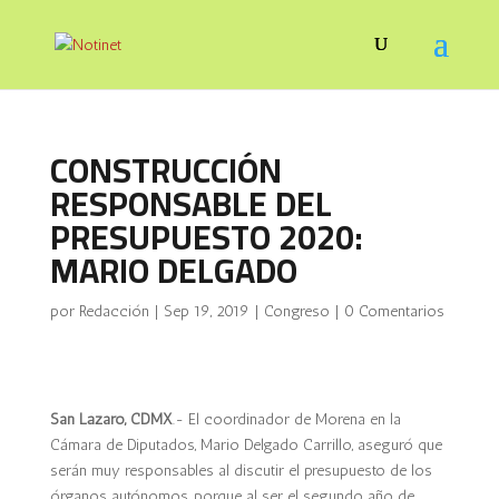
CONSTRUCCIÓN
RESPONSABLE DEL
PRESUPUESTO 2020:
MARIO DELGADO
por
Redacción
|
Sep 19, 2019
|
Congreso
|
0 Comentarios
San Lázaro, CDMX
.- El coordinador de Morena en la
Cámara de Diputados, Mario Delgado Carrillo, aseguró que
serán muy responsables al discutir el presupuesto de los
órganos autónomos, porque al ser el segundo año de