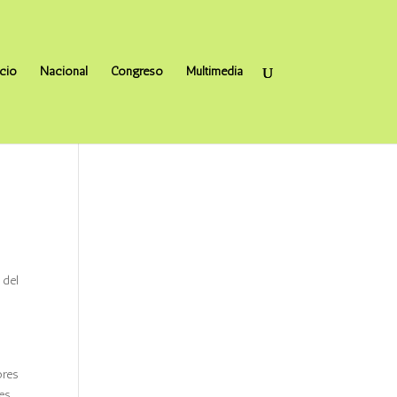
icio
Nacional
Congreso
Multimedia
 del
ores
es