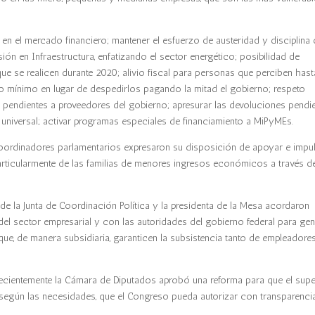
en el mercado financiero; mantener el esfuerzo de austeridad y disciplina
sión en Infraestructura, enfatizando el sector energético; posibilidad de
que se realicen durante 2020; alivio fiscal para personas que perciben has
o mínimo en lugar de despedirlos pagando la mitad el gobierno; respeto
s pendientes a proveedores del gobierno; apresurar las devoluciones pendi
universal; activar programas especiales de financiamiento a MiPyMEs.
coordinadores parlamentarios expresaron su disposición de apoyar e impu
articularmente de las familias de menores ingresos económicos a través de
s de la Junta de Coordinación Política y la presidenta de la Mesa acordaron
del sector empresarial y con las autoridades del gobierno federal para ge
ue, de manera subsidiaria, garanticen la subsistencia tanto de empleadore
ecientemente la Cámara de Diputados aprobó una reforma para que el supe
según las necesidades, que el Congreso pueda autorizar con transparenci