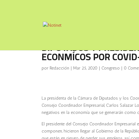
DIPUTADOS Y PRESIDEN
ECONMÍCOS POR COVID
por
Redacción
|
Mar 25, 2020
|
Congreso
|
0 Comen
La presidenta de la Cámara de Diputados y los Coord
Consejo Coordinador Empresarial, Carlos Salazar Lom
negativos en la economía que se generarán como 
El presidente del Consejo Coordinador Empresarial 
componen, hicieron llegar al Gobierno de la Repúbli
que están en riesgo de perder sus empleos, así co