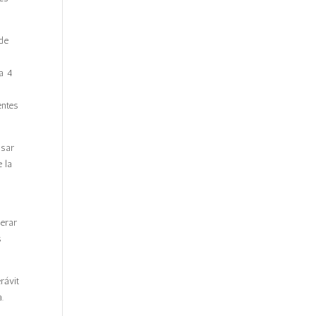
 de
ta 4
entes
lsar
 la
nerar
s
rávit
a.