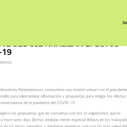
In
TE DEL CCE ANALIZAN EFECTOS
-19
tarios
inadores Parlamentarios sostuvieron una reunión virtual con el presidente
elín, para intercambiar información y propuestas para mitigar los efectos
consecuencia de la pandemia del COVID-19.
explicó las propuestas que, en consenso con los 12 organismos que lo
ca hace unos días. Dichas medidas tienen especial énfasis en los trabajad
mo en las micro, pequeñas y medianas empresas, que son las más vulnerabl