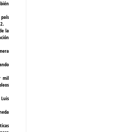
mbién
 país
12.
de la
ación
imera
tando
r mil
pleos
 Luis
oneda
ticas