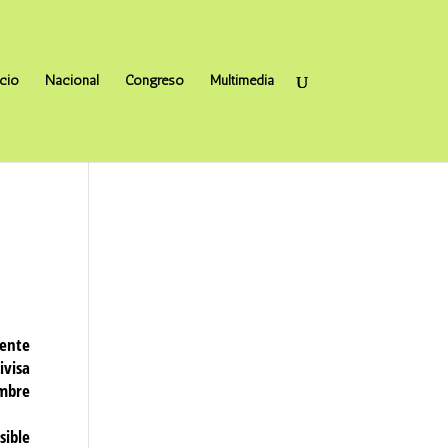
icio
Nacional
Congreso
Multimedia
dente
ivisa
embre
sible