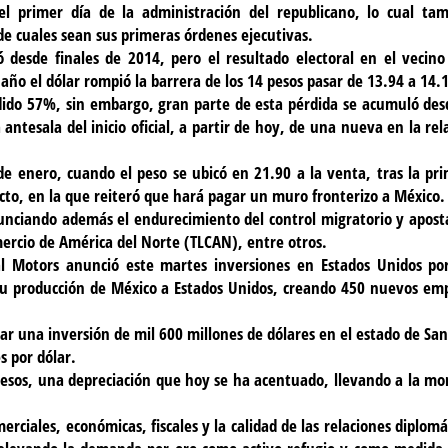
 el primer día de la administración del republicano, lo cual ta
e cuales sean sus primeras órdenes ejecutivas.
 desde finales de 2014, pero el resultado electoral en el vecino
 año el dólar rompió la barrera de los 14 pesos pasar de 13.94 a 14.
dido 57%, sin embargo, gran parte de esta pérdida se acumuló des
 antesala del inicio oficial, a partir de hoy, de una nueva en la rel
 de enero, cuando el peso se ubicó en 21.90 a la venta, tras la pr
to, en la que reiteró que hará pagar un muro fronterizo a México.
nciando además el endurecimiento del control migratorio y apos
mercio de América del Norte (TLCAN), entre otros.
l Motors anunció este martes inversiones en Estados Unidos po
 su producción de México a Estados Unidos, creando 450 nuevos em
lar una inversión de mil 600 millones de dólares en el estado de San
s por dólar.
pesos, una depreciación que hoy se ha acentuado, llevando a la m
erciales, económicas, fiscales y la calidad de las relaciones diplomá