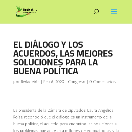
EL DIÁLOGO Y LOS
ACUERDOS, LAS MEJORES
SOLUCIONES PARA LA
BUENA POLÍTICA
por
Redacción
|
Feb 6, 2020
|
Congreso
|
0 Comentarios
La presidenta de la Cámara de Diputados, Laura Angélica
Rojas, reconoció que el diálogo es un instrumento de la
buena política, el acuerdo para encontrar las soluciones a
los problemas que aquejan a millones de compatriotas, y la