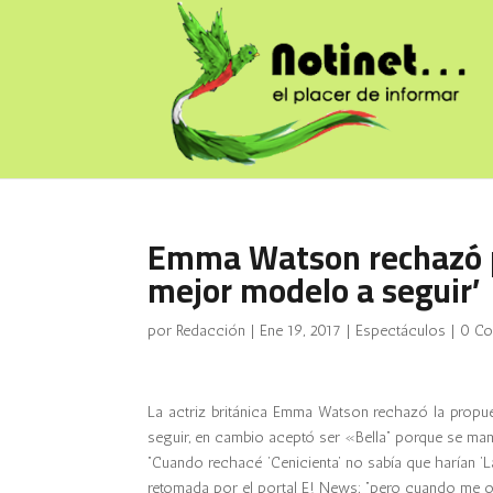
Emma Watson rechazó pap
mejor modelo a seguir’
por
Redacción
|
Ene 19, 2017
|
Espectáculos
|
0 Co
La actriz británica Emma Watson rechazó la propu
seguir, en cambio aceptó ser «Bella” porque se man
“Cuando rechacé ‘Cenicienta’ no sabía que harían ‘La 
retomada por el portal E! News; “pero cuando me ofr