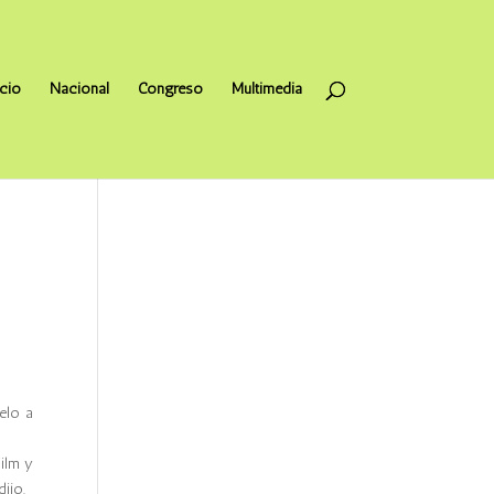
icio
Nacional
Congreso
Multimedia
l
elo a
Film y
ijo.