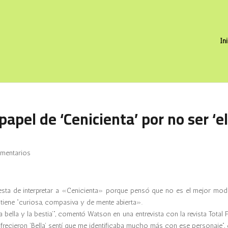
In
el de ‘Cenicienta’ por no ser ‘e
mentarios
esta de interpretar a «Cenicienta» porque pensó que no es el mejor mod
tiene “curiosa, compasiva y de mente abierta».
bella y la bestia’”, comentó Watson en una entrevista con la revista Total 
ecieron ‘Bella’ sentí que me identificaba mucho más con ese personaje”, d