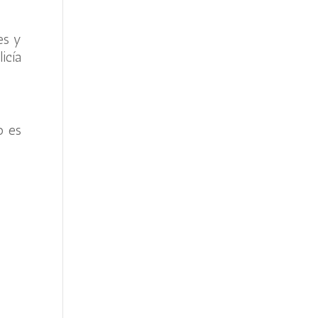
es y
icía
o es