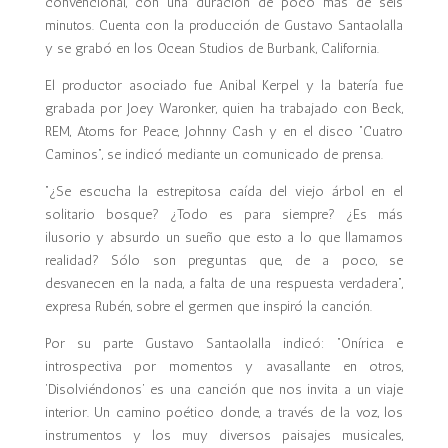
convencional, con una duración de poco más de seis
minutos. Cuenta con la producción de Gustavo Santaolalla
y se grabó en los Ocean Studios de Burbank, California.
El productor asociado fue Anibal Kerpel y la batería fue
grabada por Joey Waronker, quien ha trabajado con Beck,
REM, Atoms for Peace, Johnny Cash y en el disco “Cuatro
Caminos”, se indicó mediante un comunicado de prensa.
“¿Se escucha la estrepitosa caída del viejo árbol en el
solitario bosque? ¿Todo es para siempre? ¿Es más
ilusorio y absurdo un sueño que esto a lo que llamamos
realidad? Sólo son preguntas que, de a poco, se
desvanecen en la nada, a falta de una respuesta verdadera”,
expresa Rubén, sobre el germen que inspiró la canción.
Por su parte Gustavo Santaolalla indicó: “Onírica e
introspectiva por momentos y avasallante en otros,
‘Disolviéndonos’ es una canción que nos invita a un viaje
interior. Un camino poético donde, a través de la voz, los
instrumentos y los muy diversos paisajes musicales,