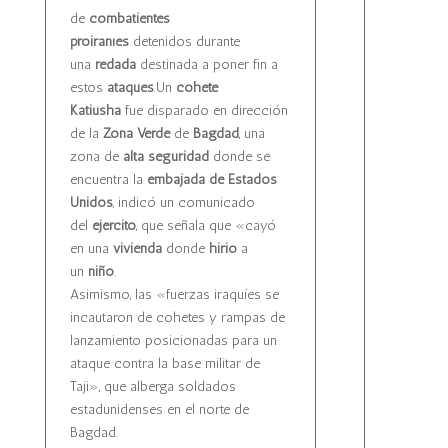
de
combatientes
proiraníes
detenidos durante
una
redada
destinada a poner fin a
estos
ataques
.Un
cohete
Katiusha
fue disparado en dirección
de la
Zona Verde
de
Bagdad
, una
zona de
alta seguridad
donde se
encuentra la
embajada de Estados
Unidos
, indicó un comunicado
del
ejército
, que señala que «cayó
en una
vivienda
donde
hirió
a
un
niño
.
Asimismo, las «fuerzas iraquíes se
incautaron de cohetes y rampas de
lanzamiento posicionadas para un
ataque contra la base militar de
Taji», que alberga soldados
estadunidenses en el norte de
Bagdad.