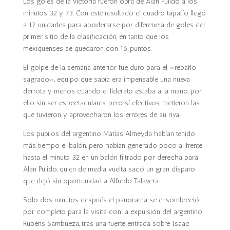
Los goles de la victoria fueron obra de Alan Pulido a los
minutos 32 y 73. Con este resultado el cuadro tapatío llegó
a 17 unidades para apoderarse por diferencia de goles del
primer sitio de la clasificación, en tanto que los
mexiquenses se quedaron con 16 puntos.
El golpe de la semana anterior fue duro para el «rebaño
sagrado», equipo que sabía era impensable una nueva
derrota y menos cuando el liderato estaba a la mano, por
ello sin ser espectaculares, pero sí efectivos, metieron las
que tuvieron y aprovecharon los errores de su rival.
Los pupilos del argentino Matías Almeyda habían tenido
más tiempo el balón, pero habían generado poco al frente
hasta el minuto 32 en un balón filtrado por derecha para
Alan Pulido, quien de media vuelta sacó un gran disparo
que dejó sin oportunidad a Alfredo Talavera.
Sólo dos minutos después el panorama se ensombreció
por completo para la visita con la expulsión del argentino
Rubens Sambueza, tras una fuerte entrada sobre Isaac