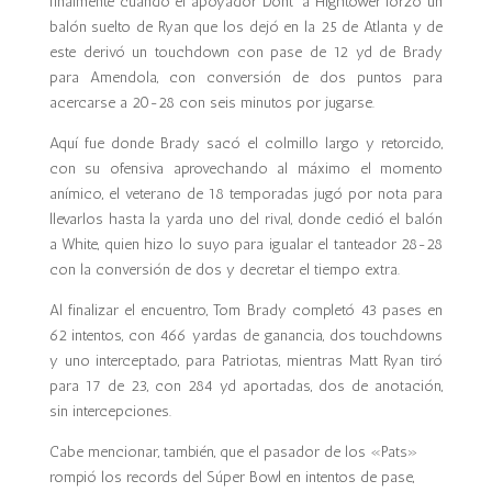
finalmente cuando el apoyador Dont’ a Hightower forzó un
balón suelto de Ryan que los dejó en la 25 de Atlanta y de
este derivó un touchdown con pase de 12 yd de Brady
para Amendola, con conversión de dos puntos para
acercarse a 20-28 con seis minutos por jugarse.
Aquí fue donde Brady sacó el colmillo largo y retorcido,
con su ofensiva aprovechando al máximo el momento
anímico, el veterano de 18 temporadas jugó por nota para
llevarlos hasta la yarda uno del rival, donde cedió el balón
a White, quien hizo lo suyo para igualar el tanteador 28-28
con la conversión de dos y decretar el tiempo extra.
Al finalizar el encuentro, Tom Brady completó 43 pases en
62 intentos, con 466 yardas de ganancia, dos touchdowns
y uno interceptado, para Patriotas, mientras Matt Ryan tiró
para 17 de 23, con 284 yd aportadas, dos de anotación,
sin intercepciones.
Cabe mencionar, también, que el pasador de los «Pats»
rompió los records del Súper Bowl en intentos de pase,