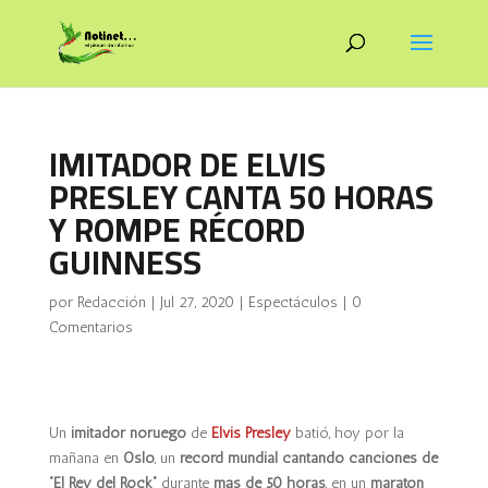
IMITADOR DE ELVIS
PRESLEY CANTA 50 HORAS
Y ROMPE RÉCORD
GUINNESS
por
Redacción
|
Jul 27, 2020
|
Espectáculos
|
0
Comentarios
Un
imitador noruego
de
Elvis Presley
batió, hoy por la
mañana en
Oslo
, un
récord mundial cantando canciones de
“El Rey del Rock”
durante
más de 50 horas
, en un
maratón