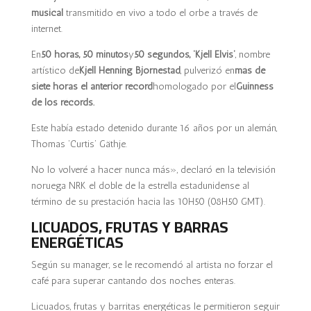
musical
transmitido en vivo a todo el orbe a través de
internet.
En
50 horas
,
50 minutos
y
50 segundos
,
‘Kjell Elvis’
, nombre
artístico de
Kjell Henning Bjornestad
, pulverizó en
más de
siete horas
el
anterior récord
homologado por el
Guinness
de los récords
.
Este había estado detenido durante 16 años por un alemán,
Thomas ‘Curtis’ Gäthje.
No lo volveré a hacer nunca más», declaró en la televisión
noruega NRK el doble de la estrella estadunidense al
término de su prestación hacia las 10H50 (08H50 GMT).
LICUADOS, FRUTAS Y BARRAS
ENERGÉTICAS
Según su manager, se le recomendó al artista no forzar el
café para superar cantando dos noches enteras.
Licuados, frutas y barritas energéticas le permitieron seguir