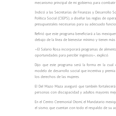
mecanismo principal de mi gobierno, para combatir 
Indicó a las Secretarías de Finanzas y Desarrollo So
Política Social (CIEPS), a diseñar las reglas de ope
presupuestales necesarias para su adecuado funcio
Refirió que este programa beneficiará a las mexiqu
debajo de la línea de bienestar mínimo y tienen más 
«El Salario Rosa incorporará programas de alimenta
oportunidades para percibir ingresos», explicó.
Dijo que este programa será la forma en la cual
modelo de desarrollo social que incentiva y premia 
los derechos de las mujeres.
El Del Mazo Maza aseguró que también fortalecerá y
personas con discapacidad y adultos mayores mejo
En el Centro Ceremonial Otomí, el Mandatario mexiq
el sismo, que cuentan con todo el respaldo de su a