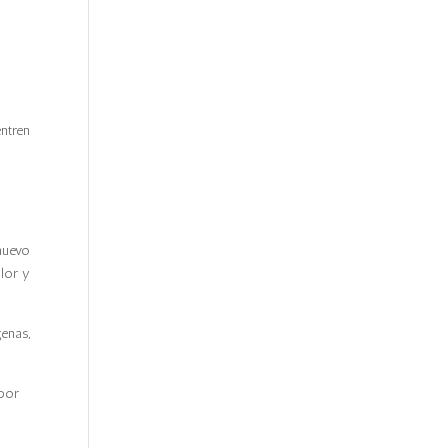
ntren
nuevo
lor y
enas,
 por