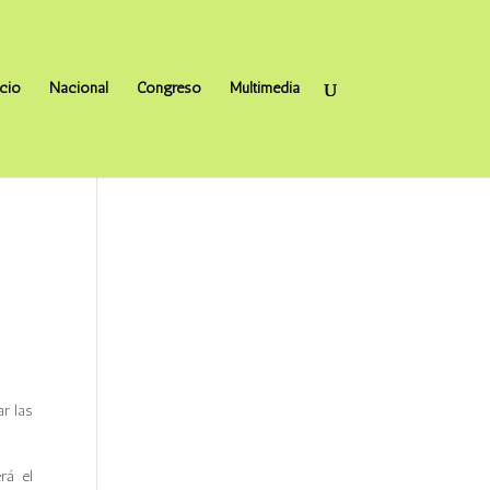
icio
Nacional
Congreso
Multimedia
r las
rá el