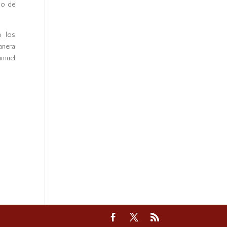
so de
a los
anera
amuel