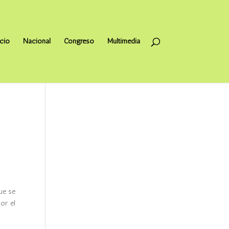
icio
Nacional
Congreso
Multimedia
ue se
or el