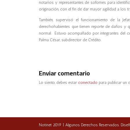
notarios y representantes de sofomes para identif
originación, con el fin de dar mayor agilidad a los t
También, supervisó el funcionamiento de la Jefa
derechohabientes que tienen reporte de daños y q
normal. Estuvo acompañado por integrantes del cue
Palma César, subdirector de Crédito.
Enviar comentario
Lo siento, debes estar
conectado
para publicar un 
Notinet 2019 I Algunos Derechos Reservados. Dise