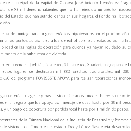
ente municipal de la capital de Oaxaca, José Antonio Hernández Fragua
total de 95 mil derechohabientes que no han ejercido un crédito hipotec
icio del Estado que han sufrido daños en sus hogares, el Fondo ha liberado
e año.
tema de puntaje para originar créditos hipotecarios en el próximo año,
án cinco puntos adicionales a los derechohabientes afectados con la fina
xibilidad en las reglas de operación para quienes ya hayan liquidado su cr
 el monto de la subcuenta de vivienda.
do comprenden: Juchitán, Ixtaltepec, Tehuantepec, Xhadani, Huajuapan de L
 estos lugares se destinarán mil 330 créditos tradicionales, mil 080
e 850 del programa FOVISSSTE APOYA para realizar reparaciones menor
gan un crédito vigente y hayan sido afectados, pueden hacer su reporte 
ceder al seguro que los apoya con menaje de casa hasta por 35 mil peso
, y un pago de cobertura por pérdida total hasta por 1 millón de pesos.
 integrantes de la Cámara Nacional de la Industria de Desarrollo y Promoci
 de vivienda del Fondo en el estado, Fredy López Plascencia, desarrollad