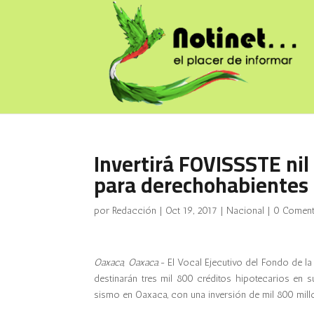
Invertirá FOVISSSTE ni
para derechohabientes 
por
Redacción
|
Oct 19, 2017
|
Nacional
|
0 Coment
Oaxaca, Oaxaca.-
El Vocal Ejecutivo del Fondo de l
destinarán tres mil 800 créditos hipotecarios en 
sismo en Oaxaca, con una inversión de mil 800 mil