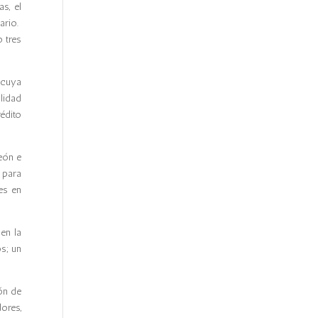
s, el
ario.
 tres
 cuya
lidad
édito
eón e
 para
es en
en la
s; un
ón de
ores,