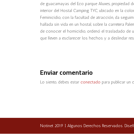
de guacamayas del Eco parque Aluxes, propiedad de
interior del Hostal Camping TYC, ubicado en la colon
Feminicidio, con la facultad de atracción, da seguim
hallada sin vida en un hostal, sobre la carretera Pal
de conocer el homicidio, ordenó el trasladado de un
que lleven a esclarecer los hechos y a deslindar re
Enviar comentario
Lo siento, debes estar
conectado
para publicar un 
Notinet 2019 I Algunos Derechos Reservados. Dise