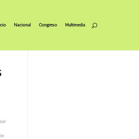
icio
Nacional
Congreso
Multimedia
S
 por
ión