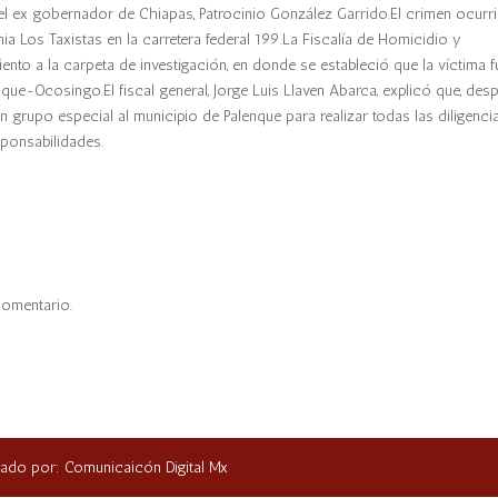
l ex gobernador de Chiapas, Patrocinio González Garrido.El crimen ocurri
ia Los Taxistas en la carretera federal 199.La Fiscalía de Homicidio y
iento a la carpeta de investigación, en donde se estableció que la víctima f
enque-Ocosingo.El fiscal general, Jorge Luis Llaven Abarca, explicó que, des
 grupo especial al municipio de Palenque para realizar todas las diligenci
sponsabilidades.
comentario.
ñado por: Comunicaicón Digital Mx