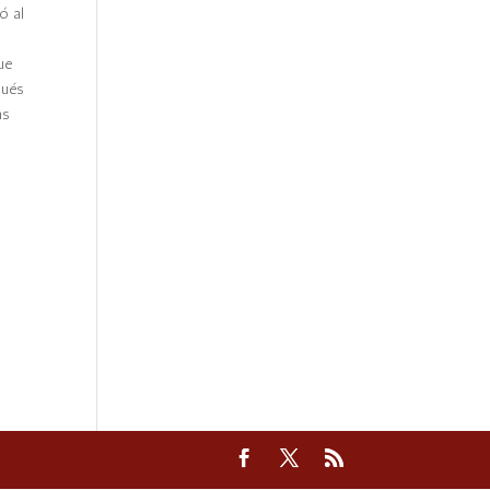
ó al
ue
pués
as