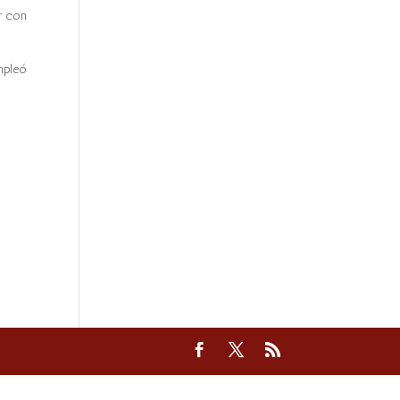
r con
mpleó