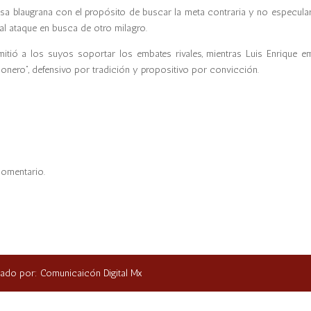
asa blaugrana con el propósito de buscar la meta contraria y no especula
 al ataque en busca de otro milagro.
rmitió a los suyos soportar los embates rivales, mientras Luis Enrique e
conero”, defensivo por tradición y propositivo por convicción.
comentario.
ñado por: Comunicaicón Digital Mx