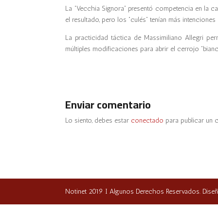
La “Vecchia Signora” presentó competencia en la c
el resultado, pero los “culés” tenían más intenciones
La practicidad táctica de Massimiliano Allegri pe
múltiples modificaciones para abrir el cerrojo “bian
Enviar comentario
Lo siento, debes estar
conectado
para publicar un 
Notinet 2019 I Algunos Derechos Reservados. Dise