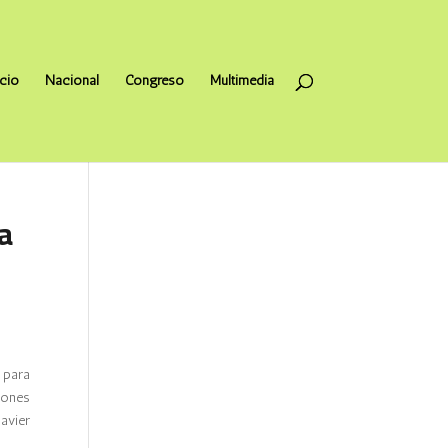
icio
Nacional
Congreso
Multimedia
ra
 para
iones
avier