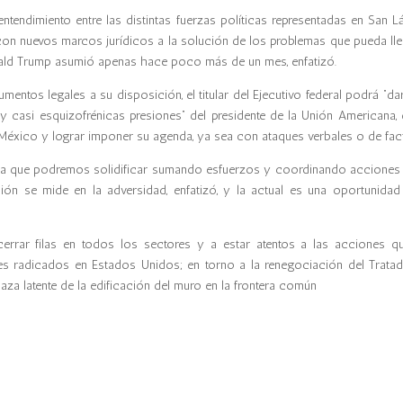
entendimiento entre las distintas fuerzas políticas representadas en San Lá
 con nuevos marcos jurídicos a la solución de los problemas que pueda lle
onald Trump asumió apenas hace poco más de un mes, enfatizó.
mentos legales a su disposición, el titular del Ejecutivo federal podrá “da
 y casi esquizofrénicas presiones” del presidente de la Unión Americana, 
a México y lograr imponer su agenda, ya sea con ataques verbales o de fact
eza que podremos solidificar sumando esfuerzos y coordinando acciones 
ión se mide en la adversidad, enfatizó, y la actual es una oportunidad
 cerrar filas en todos los sectores y a estar atentos a las acciones q
es radicados en Estados Unidos; en torno a la renegociación del Trata
aza latente de la edificación del muro en la frontera común