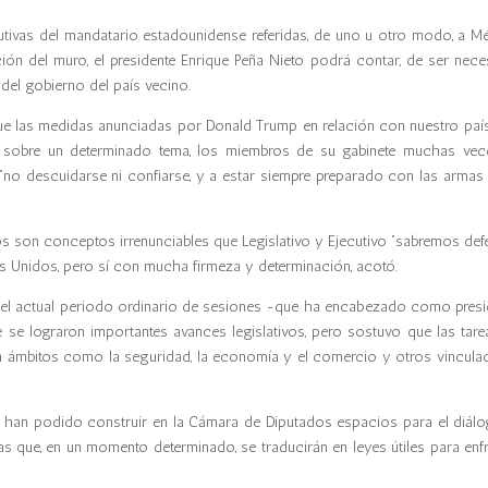
cutivas del mandatario estadounidense referidas, de uno u otro modo, a Mé
ón del muro, el presidente Enrique Peña Nieto podrá contar, de ser neces
 del gobierno del país vecino.
ue las medidas anunciadas por Donald Trump en relación con nuestro paí
 sobre un determinado tema, los miembros de su gabinete muchas vec
“no descuidarse ni confiarse, y a estar siempre preparado con las armas 
os son conceptos irrenunciables que Legislativo y Ejecutivo “sabremos def
s Unidos, pero sí con mucha firmeza y determinación, acotó.
 y el actual periodo ordinario de sesiones -que ha encabezado como presi
 se lograron importantes avances legislativos, pero sostuvo que las tare
 en ámbitos como la seguridad, la economía y el comercio y otros vincula
se han podido construir en la Cámara de Diputados espacios para el diálog
s que, en un momento determinado, se traducirán en leyes útiles para enfr