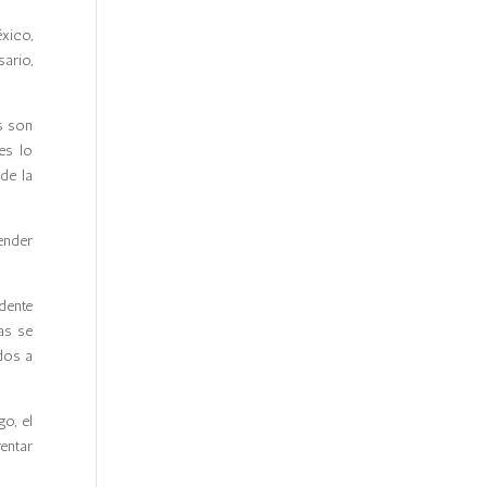
xico,
ario,
s son
es lo
de la
ender
dente
as se
dos a
o, el
entar