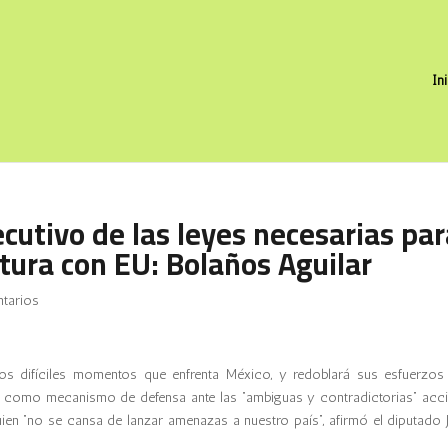
In
ecutivo de las leyes necesarias pa
ntura con EU: Bolaños Aguilar
tarios
los difíciles momentos que enfrenta México, y redoblará sus esfuerzos
ar como mecanismo de defensa ante las “ambiguas y contradictorias” acc
ien “no se cansa de lanzar amenazas a nuestro país”, afirmó el diputado J