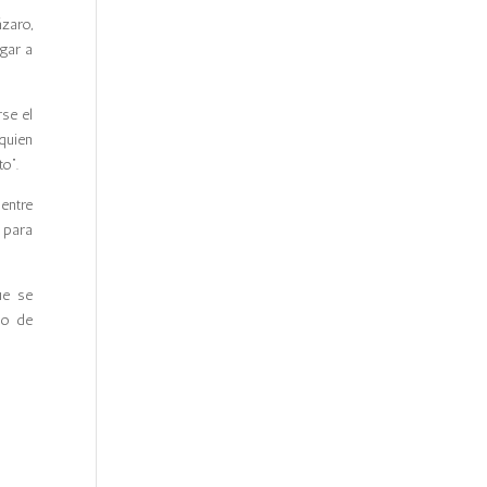
zaro,
gar a
rse el
quien
o”.
entre
 para
ue se
do de