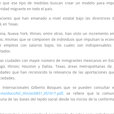
erte que ese tipo de medidas buscan crear un modelo para imp
nidad migrante en todo el país.
aciones que han emanado a nivel estatal bajo las directrices 
4, en Texas.
ia, Nueva York, Illinois, entre otros, han visto un incremento e
s, mismas que se componen de individuos que impulsan la econ
r empleos con salarios bajos, los cuales son indispensables 
stados.
 las ciudades con mayor número de inmigrantes mexicanos en Es
ago, Illinois; Houston y Dallas, Texas, áreas metropolitanas de
udades que han reconocido la relevancia de las aportaciones qu
ciedades.
 Internacionales Gilberto Bosques que se pueden consultar e
.mx/docs/NC_IllinoisSB31_051017.pdf
, se refiere que la comun
a de las bases del tejido social desde los inicios de la conform