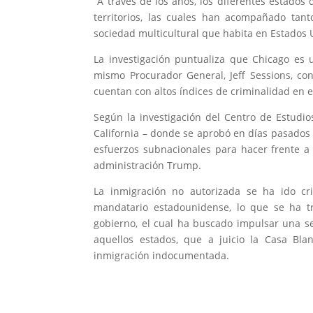
“A través de los años, los diferentes estado
territorios, las cuales han acompañado tant
sociedad multicultural que habita en Estados U
La investigación puntualiza que Chicago es
mismo Procurador General, Jeff Sessions, co
cuentan con altos índices de criminalidad en e
Según la investigación del Centro de Estudios
California – donde se aprobó en días pasados 
esfuerzos subnacionales para hacer frente a l
administración Trump.
La inmigración no autorizada se ha ido cr
mandatario estadounidense, lo que se ha tr
gobierno, el cual ha buscado impulsar una se
aquellos estados, que a juicio la Casa Bla
inmigración indocumentada.