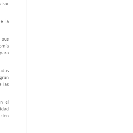
ulsar
de la
n sus
omía
para
tados
 gran
e las
n el
idad
ación