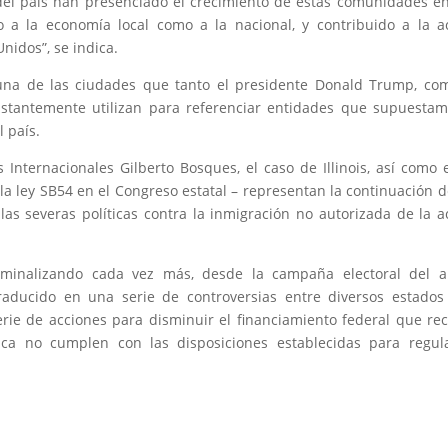
s del país han presenciado el crecimiento de estas comunidades e
o a la economía local como a la nacional, y contribuido a la a
nidos”, se indica.
 una de las ciudades que tanto el presidente Donald Trump, co
nstantemente utilizan para referenciar entidades que supuesta
l país.
 Internacionales Gilberto Bosques, el caso de Illinois, así como 
la ley SB54 en el Congreso estatal – representan la continuación d
as severas políticas contra la inmigración no autorizada de la a
iminalizando cada vez más, desde la campaña electoral del a
aducido en una serie de controversias entre diversos estados
rie de acciones para disminuir el financiamiento federal que re
nca no cumplen con las disposiciones establecidas para regul