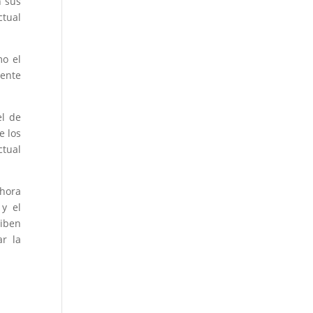
n sus
ctual
mo el
mente
el de
e los
ctual
hora
 y el
ciben
ar la