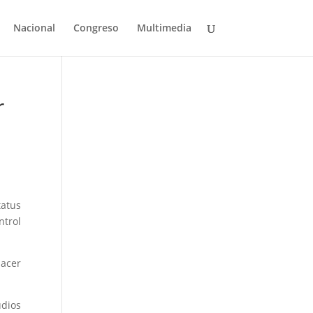
Nacional
Congreso
Multimedia
r
tatus
ntrol
hacer
udios