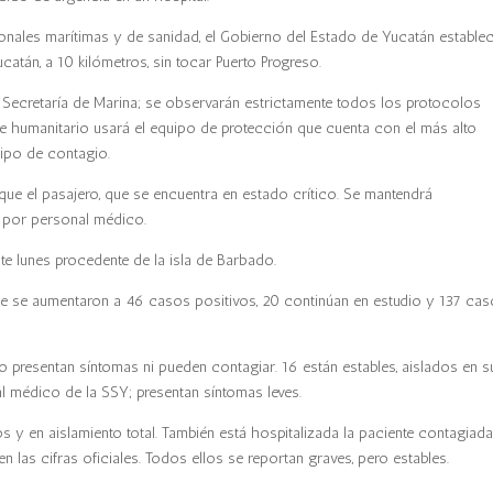
ionales marítimas y de sanidad, el Gobierno del Estado de Yucatán estable
atán, a 10 kilómetros, sin tocar Puerto Progreso.
la Secretaría de Marina; se observarán estrictamente todos los protocolos
te humanitario usará el equipo de protección que cuenta con el más alto
tipo de contagio.
ue el pasajero, que se encuentra en estado crítico. Se mantendrá
 por personal médico.
te lunes procedente de la isla de Barbado.
que se aumentaron a 46 casos positivos, 20 continúan en estudio y 137 ca
 presentan síntomas ni pueden contagiar. 16 están estables, aislados en s
 médico de la SSY; presentan síntomas leves.
y en aislamiento total. También está hospitalizada la paciente contagiad
las cifras oficiales. Todos ellos se reportan graves, pero estables.