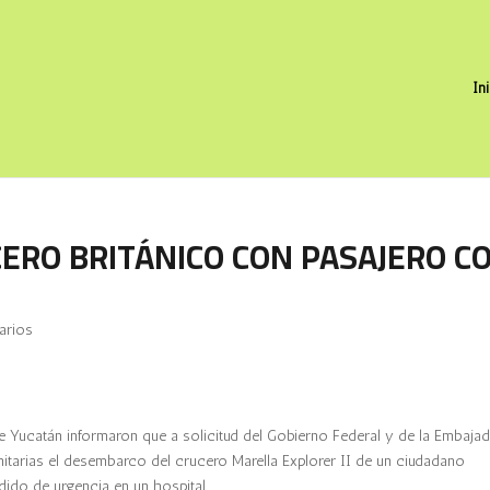
In
CERO BRITÁNICO CON PASAJERO C
arios
e Yucatán informaron que a solicitud del Gobierno Federal y de la Embaja
nitarias el desembarco del crucero Marella Explorer II de un ciudadano
ndido de urgencia en un hospital.