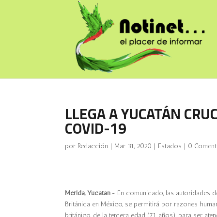
LLEGA A YUCATÁN CRU
COVID-19
por
Redacción
|
Mar 31, 2020
|
Estados
|
0 Coment
Mérida, Yucatán
.- En comunicado, las autoridades d
Británica en México, se permitirá por razones huma
británico, de la tercera edad (71 años), para ser ate