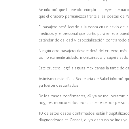
Se informó que haciendo cumplir las leyes internac
que el crucero permanezca frente a las costas de Yuc
El pasajero será llevado a la costa en un navío de 
médicos y el personal que participará en este puen
estándar de calidad y especialización contra todo 
Ningún otro pasajero descenderá del crucero, más q
completamente aislado, monitoreado y supervisado
Este crucero llegó a aguas mexicanas la tarde de es
Asimismo, este día la Secretaria de Salud informó 
ya fueron descartados
De los casos confirmados, 20 ya se recuperaron: no
hogares, monitoreados constantemente por personal
10 de estos casos confirmados están hospitalizados 
diagnosticada en Canadá, cuyo caso no se incluye en 