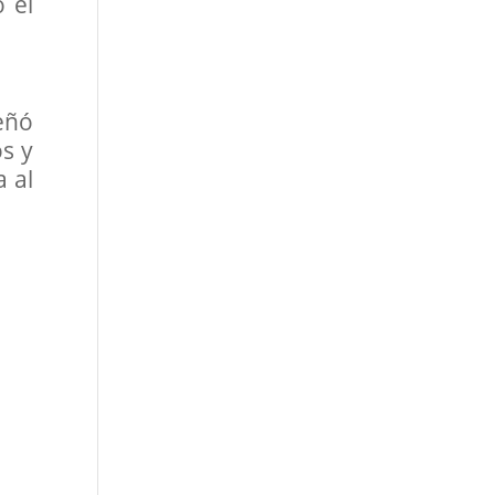
 el
eñó
os y
a al