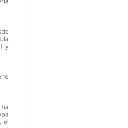
ería
sde
bla
l y
leno
cha
opa
 el