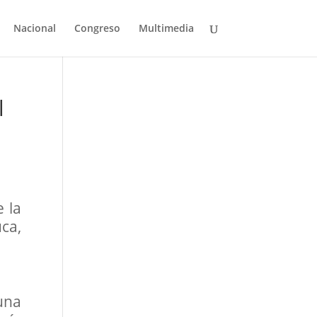
Nacional
Congreso
Multimedia
l
 la
uca,
 una