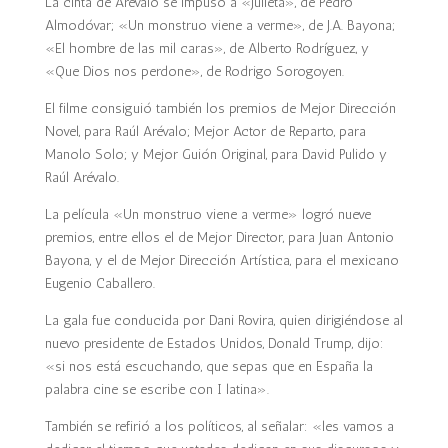
La cinta de Arévalo se impuso a «Julieta», de Pedro
Almodóvar; «Un monstruo viene a verme», de J.A. Bayona;
«El hombre de las mil caras», de Alberto Rodríguez, y
«Que Dios nos perdone», de Rodrigo Sorogoyen.
El filme consiguió también los premios de Mejor Dirección
Novel, para Raúl Arévalo; Mejor Actor de Reparto, para
Manolo Solo; y Mejor Guión Original, para David Pulido y
Raúl Arévalo.
La película «Un monstruo viene a verme» logró nueve
premios, entre ellos el de Mejor Director, para Juan Antonio
Bayona, y el de Mejor Dirección Artística, para el mexicano
Eugenio Caballero.
La gala fue conducida por Dani Rovira, quien dirigiéndose al
nuevo presidente de Estados Unidos, Donald Trump, dijo:
«si nos está escuchando, que sepas que en España la
palabra cine se escribe con I latina».
También se refirió a los políticos, al señalar: «les vamos a