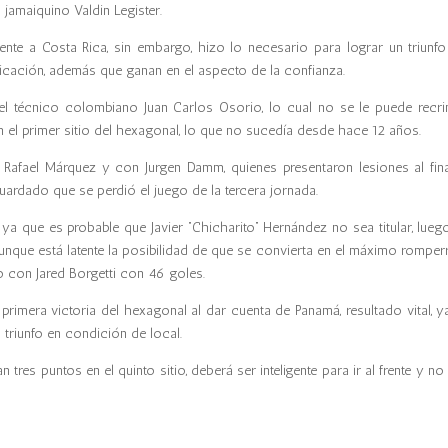
 jamaiquino Valdin Legister.
rente a Costa Rica, sin embargo, hizo lo necesario para lograr un triunf
ficación, además que ganan en el aspecto de la confianza.
el técnico colombiano Juan Carlos Osorio, lo cual no se le puede recri
en el primer sitio del hexagonal, lo que no sucedía desde hace 12 años.
Rafael Márquez y con Jurgen Damm, quienes presentaron lesiones al fina
ardado que se perdió el juego de la tercera jornada.
 ya que es probable que Javier “Chicharito” Hernández no sea titular, lueg
unque está latente la posibilidad de que se convierta en el máximo romper
o con Jared Borgetti con 46 goles.
 primera victoria del hexagonal al dar cuenta de Panamá, resultado vital, y
 triunfo en condición de local.
tres puntos en el quinto sitio, deberá ser inteligente para ir al frente y no