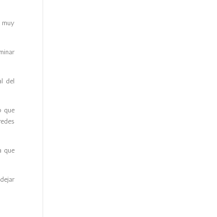
o muy
minar
l del
o que
redes
a que
 dejar