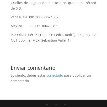
Criollos de Caguas de Puerto Rico, que suma récord
de 0-3.
Venezuela 001 000 000– 1 7 2
México 000 001 004– 5 8 1.
PG: Oliver Pérez (1-0). PD: Pedro Rodríguez (0-1). Sv:
No hubo. Jrs: MEX: Sebastián Valle (1).
Enviar comentario
Lo siento, debes estar
conectado
para publicar un
comentario.