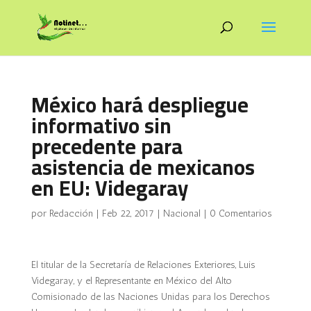
México hará despliegue
informativo sin
precedente para
asistencia de mexicanos
en EU: Videgaray
por
Redacción
|
Feb 22, 2017
|
Nacional
|
0 Comentarios
El titular de la Secretaría de Relaciones Exteriores, Luis
Videgaray, y el Representante en México del Alto
Comisionado de las Naciones Unidas para los Derechos