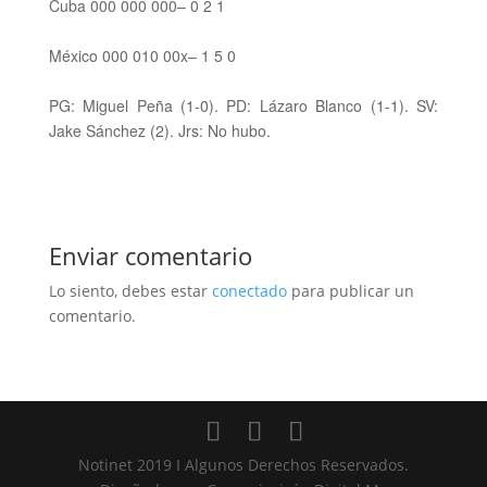
Cuba 000 000 000– 0 2 1
México 000 010 00x– 1 5 0
PG: Miguel Peña (1-0). PD: Lázaro Blanco (1-1). SV:
Jake Sánchez (2). Jrs: No hubo.
Enviar comentario
Lo siento, debes estar
conectado
para publicar un
comentario.
Notinet 2019 I Algunos Derechos Reservados.