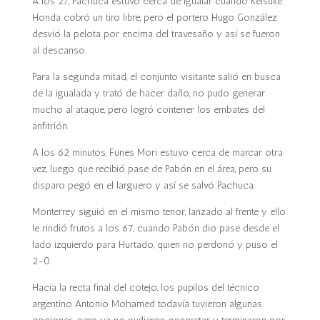
A los 27, Pachuca estuvo cerca de igualar cuando Keisuke
Honda cobró un tiro libre, pero el portero Hugo González
desvió la pelota por encima del travesaño y así se fueron
al descanso.
Para la segunda mitad, el conjunto visitante salió en busca
de la igualada y trató de hacer daño, no pudo generar
mucho al ataque, pero logró contener los embates del
anfitrión.
A los 62 minutos, Funes Mori estuvo cerca de marcar otra
vez, luego que recibió pase de Pabón en el área, pero su
disparo pegó en el larguero y así se salvó Pachuca.
Monterrey siguió en el mismo tenor, lanzado al frente y ello
le rindió frutos a los 67, cuando Pabón dio pase desde el
lado izquierdo para Hurtado, quien no perdonó y puso el
2-0.
Hacia la recta final del cotejo, los pupilos del técnico
argentino Antonio Mohamed todavía tuvieron algunas