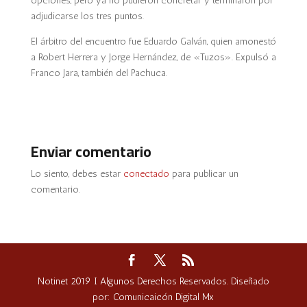
opciones, pero ya no pudieron concretar y terminaron por
adjudicarse los tres puntos.
El árbitro del encuentro fue Eduardo Galván, quien amonestó
a Robert Herrera y Jorge Hernández, de «Tuzos». Expulsó a
Franco Jara, también del Pachuca.
Enviar comentario
Lo siento, debes estar
conectado
para publicar un
comentario.
Notinet 2019 I Algunos Derechos Reservados. Diseñado
por: Comunicaicón Digital Mx