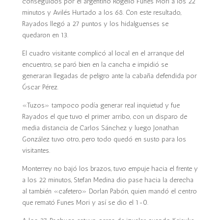
conseguidos por el argentino Rogelio Funes Mori a los 22
minutos y Avilés Hurtado a los 68. Con este resultado,
Rayados llegó a 27 puntos y los hidalguenses se
quedaron en 13.
El cuadro visitante complicó al local en el arranque del
encuentro, se paró bien en la cancha e impidió se
generaran llegadas de peligro ante la cabaña defendida por
Óscar Pérez.
«Tuzos» tampoco podía generar real inquietud y fue
Rayados el que tuvo el primer arribo, con un disparo de
media distancia de Carlos Sánchez y luego Jonathan
González tuvo otro, pero todo quedó en susto para los
visitantes.
Monterrey no bajó los brazos, tuvo empuje hacia el frente y
a los 22 minutos, Stefan Medina dio pase hacia la derecha
al también «cafetero» Dorlan Pabón, quien mandó el centro
que remató Funes Mori y así se dio el 1-0.